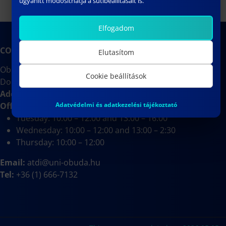
ugyanitt módosíthatja a sütibeállításait is.
Elfogadom
CONTACT
Elutasítom
Obuda University
Cookie beállítások
Doctoral School on Materials Sciences and Technologies
Address:
József körút 6, Budapest 1
088, Room J333
Adatvédelmi és adatkezelési tájékoztató
Office hours:
Tuesday: 10:00 – 12:00 and 13:00 – 16:00
Wednesday: 10:00 – 12:00 and 13:00 – 2:30
Thursday: 10:00 – 12:00
Email:
atdi@uni-obuda.hu
Tel:
+36 (1) 666-7132