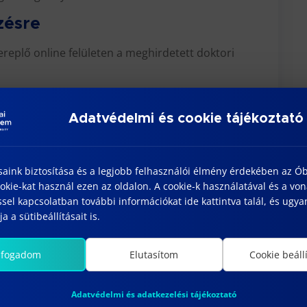
zésre
replő online felületen a meghirdetett doktori
entkezési határidő függvényében meghirdetett
inken:
Adatvédelmi és cookie tájékoztató
s/doktori-iskolak/194-anyagtudomanyok-es-
sok
saink biztosítása és a legjobb felhasználói élmény érdekében az Ó
kie-kat használ ezen az oldalon. A cookie-k használatával és a vo
sel kapcsolatban további információkat ide kattintva talál, és ugyan
óbeli felvételi beszélgetést szervez, általában
a a sütibeállításait is.
 doktori iskola felvételi bizottsága a felvételiző
járól, terveiről és elkötelezettségéről alkot
lfogadom
Elutasítom
Cookie beáll
Adatvédelmi és adatkezelési tájékoztató