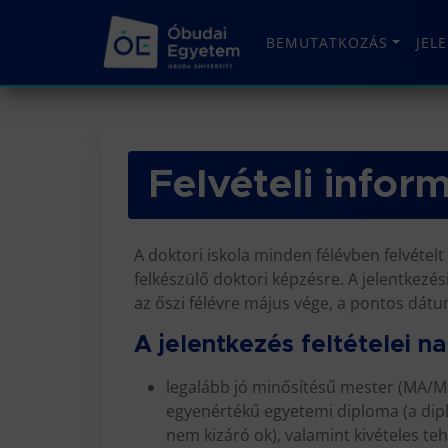
BEMUTATKOZÁS
JEL
Felvételi infor
A doktori iskola minden félévben felvételt
felkészülő doktori képzésre. A jelentkezési
az őszi félévre május vége, a pontos dátu
A jelentkezés feltételei n
legalább jó minősítésű mester (MA/MS
egyenértékű egyetemi diploma (a dipl
nem kizáró ok), valamint kivételes t