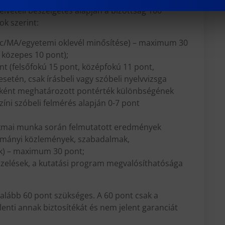
lvételi beszélgetés alapján a bizottság 100
ok szerint:
Sc/MA/egyetemi oklevél minősítése) – maximum 30
, közepes 10 pont);
t (felsőfokú 15 pont, középfokú 11 pont,
setén, csak írásbeli vagy szóbeli nyelvvizsga
nként meghatározott pontérték különbségének
zíni szóbeli felmérés alapján 0-7 pont
zakmai munka során felmutatott eredmények
dományi közlemények, szabadalmak,
k) – maximum 30 pont;
pzelések, a kutatási program megvalósíthatósága
galább 60 pont szükséges. A 60 pont csak a
elenti annak biztosítékát és nem jelent garanciát