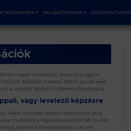
ENTKEZŐINKNEK
HALLGATÓINKNAK
DOKUMENTUMTÁ
mációk
 hirdet nappali ösztöndíjas, levelező és egyéni
 határidő általában a tavaszi félévre január eleje,
mot az aktuális felvételi hirdetmény tartalmazza.
appali, vagy levelező képzésre
c), illetve a korábbi képzési rendszerben azzal
oma minősítése a végzéstől számított két év után
ehetségű jelentkező*alapképzésben szerzett