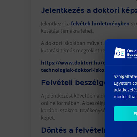
Jelentkezés a doktori kép
Jelentkezni a
felvételi hirdetményben
sze
kutatási témákra lehet.
A doktori iskolában művelt, illetve a jel
kutatási témák megtekinthetők az alábbi l
https://www.doktori.hu/doktori-kepze
technologiak-doktori-iskola/temakiira
Szolgáltatá
Felvételi beszélgetés
Egyetem coo
adatkezelés
A jelentkezést követően a doktori iskola sz
módosíthatj
online formában. A beszélgetés keretében a
korábbi szakmai tevékenységéről, motiváció
E
képet.
Döntés a felvételről