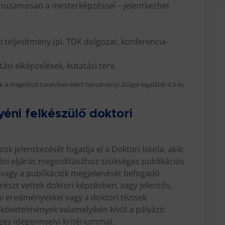
árhuzamosan a mesterképzéssel – jelentkezhet
 teljesítmény (pl. TDK dolgozat, konferencia-
ási elképzelések, kutatási terv.
k a megelőző tanévben elért tanulmányi átlaga legalább 4,5 és
yéni felkészülő doktori
ok jelentkezését fogadja el a Doktori Iskola, akik:
ési eljárás megindításához szükséges publikációs
vagy a publikációk megjelenését befogadó
részt vettek doktori képzésben, vagy jelentős,
lmi eredményekkel vagy a doktori tézisek
követelmények valamelyikén kívül a pályázó
es idegennyelvi kritériummal.