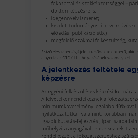
fokozattal és szakképzettséggel – p
doktori képzésre is;
idegennyelv ismeret;
kezdeti tudományos, illetve művészeti
előadás, publikáció stb.)
megfelelő szakmai felkészültség, kutat
*Kivételes tehetségű jelentkezőnek tekinthető, akine
elnyerte az OTDK I-III. helyezésének valamelyikét.
A jelentkezés feltétele eg
képzésre
Az egyéni felkészüléses képzési formára az
A felvételkor rendelkeznek a fokozatszerz
minimumkövetelmény legalább 40%-ával, 
nyilatkozatokkal, valamint: korábban már 
igazolt kutatás-fejlesztési, ipari szabada
műhelyvita anyagával rendelkeznek. Ezen 
rendelkezzék a fokozatszerzéshez szükség