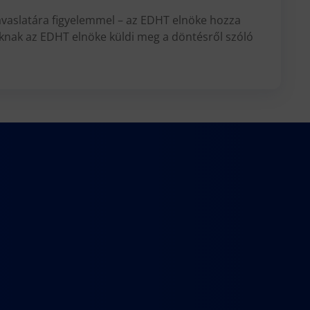
g javaslatára figyelemmel – az EDHT elnöke hozza
óknak az EDHT elnöke küldi meg a döntésről szóló