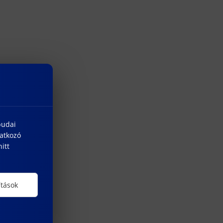
budai
natkozó
itt
ítások