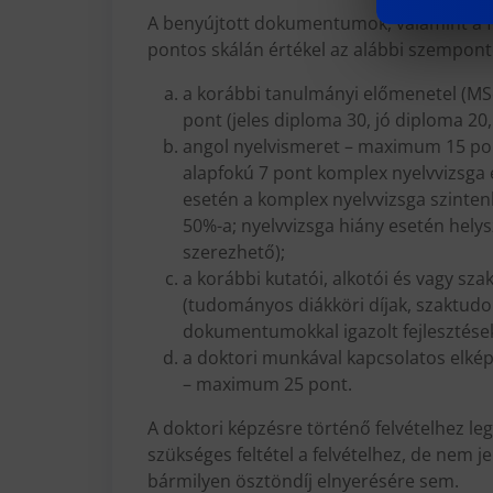
A benyújtott dokumentumok, valamint a fe
pontos skálán értékel az alábbi szempont
a korábbi tanulmányi előmenetel (M
pont (jeles diploma 30, jó diploma 20
angol nyelvismeret – maximum 15 pon
alapfokú 7 pont komplex nyelvvizsga e
esetén a komplex nyelvvizsga szinte
50%-a; nyelvvizsga hiány esetén helys
szerezhető);
a korábbi kutatói, alkotói és vagy s
(tudományos diákköri díjak, szaktu
dokumentumokkal igazolt fejlesztése
a doktori munkával kapcsolatos elké
– maximum 25 pont.
A doktori képzésre történő felvételhez le
szükséges feltétel a felvételhez, de nem j
bármilyen ösztöndíj elnyerésére sem.