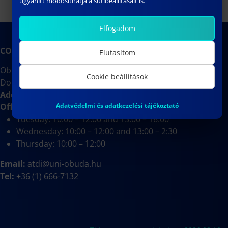
ugyanitt módosíthatja a sütibeállításait is.
Elfogadom
CONTACT
Elutasítom
Obuda University
Cookie beállítások
Doctoral School on Materials Sciences and Technologies
Address:
József körút 6, Budapest 1
088, Room J333
Adatvédelmi és adatkezelési tájékoztató
Office hours:
Tuesday: 10:00 – 12:00 and 13:00 – 16:00
Wednesday: 10:00 – 12:00 and 13:00 – 2:30
Thursday: 10:00 – 12:00
Email:
atdi@uni-obuda.hu
Tel:
+36 (1) 666-7132