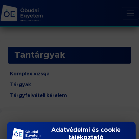
Tantárgyak
Komplex vizsga
Tárgyak
Tárgyfelvételi kérelem
TOVÁBBI LINKEK
Adatvédelmi és cookie
tájékoztató