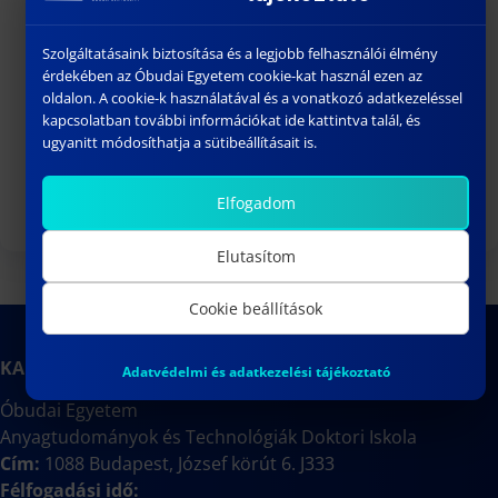
Felvételi felhívás
Szolgáltatásaink biztosítása és a legjobb felhasználói élmény
Doktori védések
érdekében az Óbudai Egyetem cookie-kat használ ezen az
Habilitációk
oldalon. A cookie-k használatával és a vonatkozó adatkezeléssel
kapcsolatban további információkat ide kattintva talál, és
Kooperatív Doktori Program (KDP)
ugyanitt módosíthatja a sütibeállításait is.
Hasznos linkek
Elfogadom
Elutasítom
Cookie beállítások
KAPCSOLAT
Adatvédelmi és adatkezelési tájékoztató
Óbudai Egyetem
Anyagtudományok és Technológiák Doktori Iskola
Cím:
1088 Budapest, József körút 6. J333
Félfogadási idő: