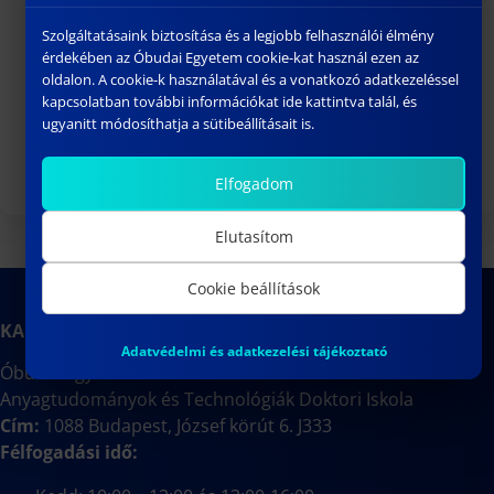
Doktori védések
Szolgáltatásaink biztosítása és a legjobb felhasználói élmény
Habilitációk
érdekében az Óbudai Egyetem cookie-kat használ ezen az
oldalon. A cookie-k használatával és a vonatkozó adatkezeléssel
Kooperatív Doktori Program (KDP)
kapcsolatban további információkat ide kattintva talál, és
Hasznos linkek
ugyanitt módosíthatja a sütibeállításait is.
Elfogadom
Elutasítom
Cookie beállítások
KAPCSOLAT
Adatvédelmi és adatkezelési tájékoztató
Óbudai Egyetem
Anyagtudományok és Technológiák Doktori Iskola
Cím:
1088 Budapest, József körút 6. J333
Félfogadási idő: